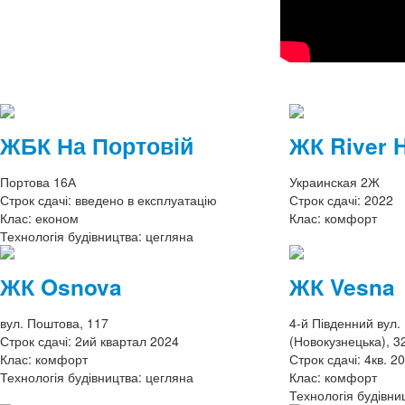
ЖБК На Портовій
ЖК River H
Портова 16А
Украинская 2Ж
Строк сдачі:
введено в експлуатацію
Строк сдачі:
2022
Клас:
економ
Клас:
комфорт
Технологія будівництва:
цегляна
ЖК Osnova
ЖК Vesna
вул. Поштова, 117
4-й Південний вул
Строк сдачі:
2ий квартал 2024
(Новокузнецька), 3
Клас:
комфорт
Строк сдачі:
4кв. 2
Технологія будівництва:
цегляна
Клас:
комфорт
Технологія будівни