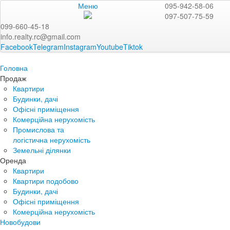
Меню
095-942-58-06
097-507-75-59
099-660-45-18
info.realty.rc@gmail.com
Facebook
Telegram
Instagram
Youtube
Tiktok
Головна
Продаж
Квартири
Будинки, дачі
Офісні приміщення
Комерційна нерухомість
Промислова та
логістична нерухомість
Земельні ділянки
Оренда
Квартири
Квартири подобово
Будинки, дачі
Офісні приміщення
Комерційна нерухомість
Новобудови