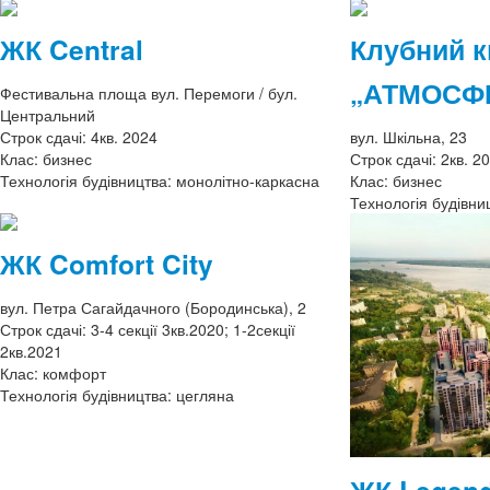
ЖК Central
Клубний к
„АТМОСФ
Фестивальна площа вул. Перемоги / бул.
Центральний
Строк сдачі:
4кв. 2024
вул. Шкільна, 23
Клас:
бизнес
Строк сдачі:
2кв. 2
Технологія будівництва:
монолітно-каркасна
Клас:
бизнес
Технологія будівни
ЖК Comfort City
вул. Петра Сагайдачного (Бородинська), 2
Строк сдачі:
3-4 секції 3кв.2020; 1-2секції
2кв.2021
Клас:
комфорт
Технологія будівництва:
цегляна