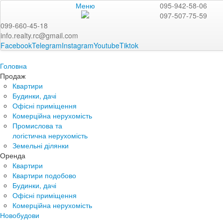
Меню
095-942-58-06
097-507-75-59
099-660-45-18
info.realty.rc@gmail.com
Facebook
Telegram
Instagram
Youtube
Tiktok
Головна
Продаж
Квартири
Будинки, дачі
Офісні приміщення
Комерційна нерухомість
Промислова та
логістична нерухомість
Земельні ділянки
Оренда
Квартири
Квартири подобово
Будинки, дачі
Офісні приміщення
Комерційна нерухомість
Новобудови